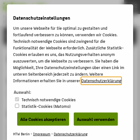
Datenschutzeinstellungen
Bachelor
INFORMATIK IN KULTUR UND GESUNDHEIT
Menu
Um unsere Webseite für Sie optimal zu gestalten und
fortlaufend verbessern zu können, verwenden wir Cookies.
STUDIUM
THEMEN
Technisch notwendige Cookies sind zwingend für die
STUDIUM
Funktionalität der Webseite erforderlich. Zusätzliche Statistik-
Cookies erlauben es uns, das Nutzungsverhalten anonym
Multimedia / Computergrafik
BEWERBUNG
auszuwerten, um die Webseite zu verbessern. Sie haben die
Möglichkeit, Ihre Datenschutzeinstellungen über einen Link im
PERSONEN
unteren Seitenbereich jederzeit zu ändern. Weitere
Adresse
NEWS
Informationen erhalten Sie in unserer
Datenschutzerklärung
.
Auswahl:
Campus Wilhelminenhof | Gebäude C | Raum 638
BELIEBTE SEITEN
Technisch notwendige Cookies
Statistik-Cookies (Matomo)
DIGITALE DIENSTE
Kurzbeschreibung
Alle Cookies akzeptieren
Auswahl verwenden
SERVICE
Das Labor Computergrafik wird für die Ausbildung in den
Bereichen Multimedia, Audio- und Videotechnik, 2D/3D-
HTW Berlin -
Impressum
-
Datenschutzerklärung