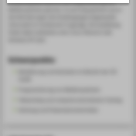
Computergrafik sowie für die Programmierung von
Mediensystemen genutzt. Es wird häupsächlich durch
die Anforderungen des Studienganges Angewandte
Informatik im Fachbereich 4 geprägt. Die Ausbildung
findet dabei wahlweise unter Linux (Ubuntu) oder
Windows XP statt.
Schwerpunkte:
Modelierung und Animation im Bereich der 3D-
Grafik
Programmierung von Mediensystemen
Teleworking und computerunterstütztes Training
Werbung und Präsentationstechniken