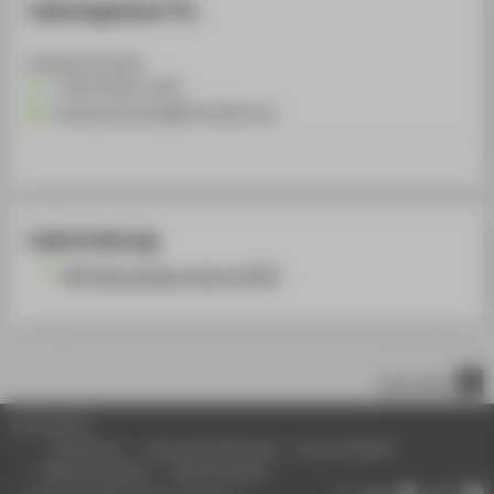
Laboringenieur*in
Andreas Schultze
+49 30 5019-2345
Andreas.Schultze@HTW-Berlin.de
Laborordnung
FB4-Rahmenlaborordnung [PDF]
nach oben
© HTW Berlin
Impressum
Datenschutzhinweise
Barrierefreiheit
Gebärdensprache
Leichte Sprache