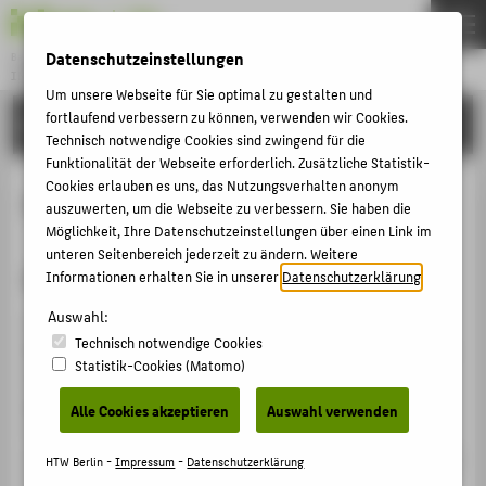
Datenschutzeinstellungen
Bachelor
INFORMATIK IN KULTUR UND GESUNDHEIT
Menu
Um unsere Webseite für Sie optimal zu gestalten und
fortlaufend verbessern zu können, verwenden wir Cookies.
STUDIUM
THEMEN
Technisch notwendige Cookies sind zwingend für die
Funktionalität der Webseite erforderlich. Zusätzliche Statistik-
STUDIUM
Cookies erlauben es uns, das Nutzungsverhalten anonym
Ordnungen
BEWERBUNG
auszuwerten, um die Webseite zu verbessern. Sie haben die
Möglichkeit, Ihre Datenschutzeinstellungen über einen Link im
PERSONEN
unteren Seitenbereich jederzeit zu ändern. Weitere
Ordnungen
Informationen erhalten Sie in unserer
NEWS
Datenschutzerklärung
.
Auswahl:
Alle Ordnungen werden in Form von amtlichen
Technisch notwendige Cookies
BELIEBTE SEITEN
Mitteilungsblättern veröffentlicht. Prinzipiell gilt für Sie
Statistik-Cookies (Matomo)
die Ordnung, die zum Zeitpunkt Ihrer Immatrikulation
DIGITALE DIENSTE
gültig war. Es ist jedoch auch möglich, dass eine
Alle Cookies akzeptieren
Auswahl verwenden
SERVICE
nachfolgende Ordnung rückwirkend für Sie Geltung
erlangt. Den konkreten Geltungsbereich finden Sie in der
HTW Berlin -
Impressum
-
Datenschutzerklärung
Ordnung selbst. Bei Fragen zu den Ordnungen wenden