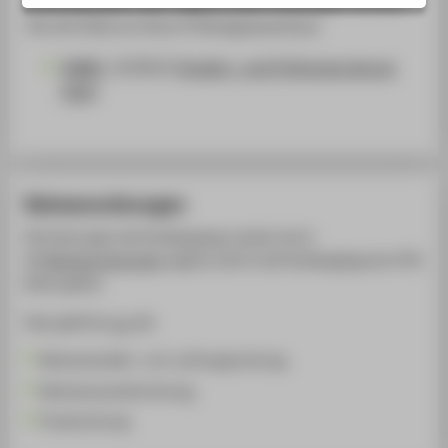
Sie sich bitte an Ihren Prüfungsausschuss.
[
AMBl.
13/2021]
Studien- und Prüfungsordnung
[PDF]
Rahmenordnungen
Die Ordnungen des Studiengangs werden durch
die
Rahmenordnungen
ergänzt, die für alle Studiengänge der HTW
Berlin gelten.
Dazu gehören
u.a.
die
Rahmenstudien- und -prüfungsordnung,
Rahmenauswahlordnung,
Praxisordnung.